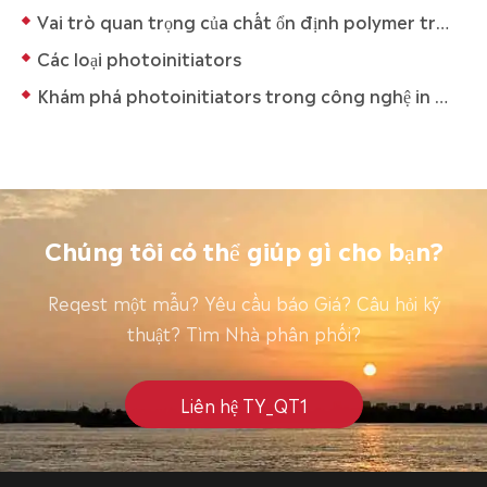
Vai trò quan trọng của chất ổn định polymer trong bảng mạch
Các loại photoinitiators
Khám phá photoinitiators trong công nghệ in 3D tiên tiến
Chúng tôi có thể giúp gì cho bạn?
Reqest một mẫu? Yêu cầu báo Giá? Câu hỏi kỹ
thuật? Tìm Nhà phân phối?
Liên hệ TY_QT1