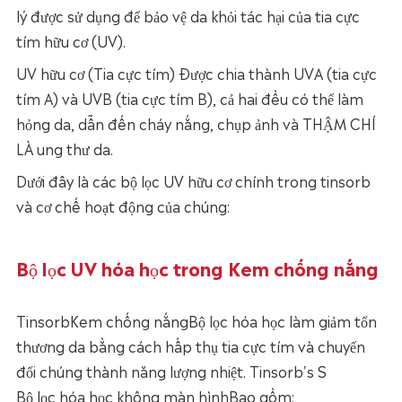
lý được sử dụng để bảo vệ da khỏi tác hại của tia cực
tím hữu cơ (UV).
UV hữu cơ (
Tia cực tím
) Được chia thành UVA (tia cực
tím A) và UVB (tia cực tím B), cả hai đều có thể làm
hỏng da, dẫn đến cháy nắng, chụp ảnh và THẬM CHÍ
LÀ ung thư da.
Dưới đây là các bộ lọc UV hữu cơ chính trong tinsorb
và cơ chế hoạt động của chúng:
Bộ lọc UV hóa học trong Kem chống nắng
Tinsorb
Kem chống nắng
Bộ lọc hóa học làm giảm tổn
thương da bằng cách hấp thụ tia cực tím và chuyển
đổi chúng thành năng lượng nhiệt. Tinsorb's S
Bộ lọc hóa học không màn hình
Bao gồm: