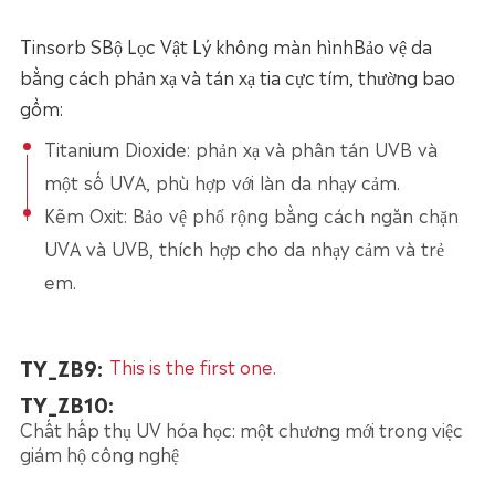
Tinsorb S
Bộ Lọc Vật Lý không màn hình
Bảo vệ da
bằng cách phản xạ và tán xạ tia cực tím, thường bao
gồm:
Titanium Dioxide: phản xạ và phân tán UVB và
một số UVA, phù hợp với làn da nhạy cảm.
Kẽm Oxit: Bảo vệ phổ rộng bằng cách ngăn chặn
UVA và UVB, thích hợp cho da nhạy cảm và trẻ
em.
TY_ZB9:
This is the first one.
TY_ZB10:
Chất hấp thụ UV hóa học: một chương mới trong việc
giám hộ công nghệ