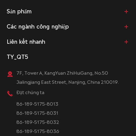
Sản phẩm
Các ngành công nghiệp
Liên kết nhanh
TY_QT5
7F, Tower A, KangYuan ZhiHuiGang, No.50
Jialingjiang East Street, Nanjing, China 210019.
Đặt chúng ta
86-189-5175-8013
86-189-5175-8031
86-189-5175-8032
86-189-5175-8036