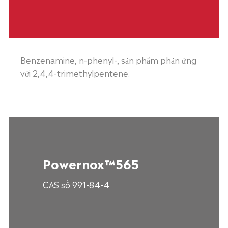
Benzenamine, n-phenyl-, sản phẩm phản ứng
với 2,4,4-trimethylpentene.
Powernox™565
CAS số 991-84-4