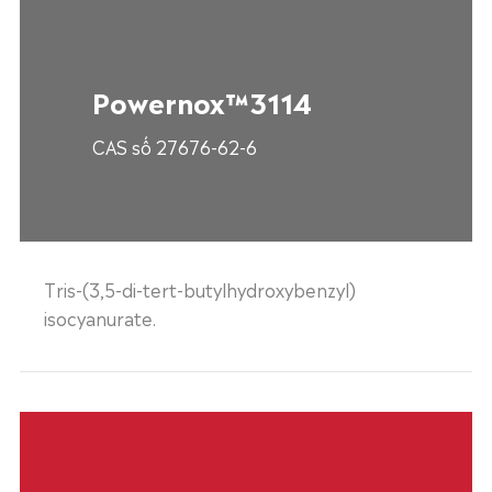
Powernox™3114
CAS số 27676-62-6
Tris-(3,5-di-tert-butylhydroxybenzyl)
isocyanurate.