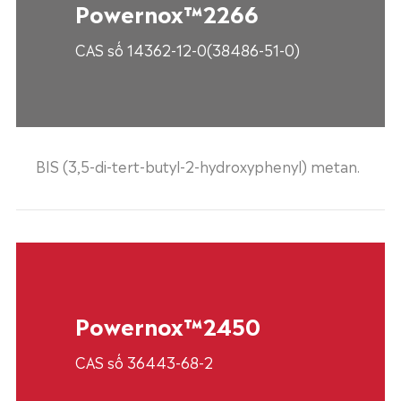
Powernox™2266
CAS số 14362-12-0(38486-51-0)
BIS (3,5-di-tert-butyl-2-hydroxyphenyl) metan.
Powernox™2450
CAS số 36443-68-2