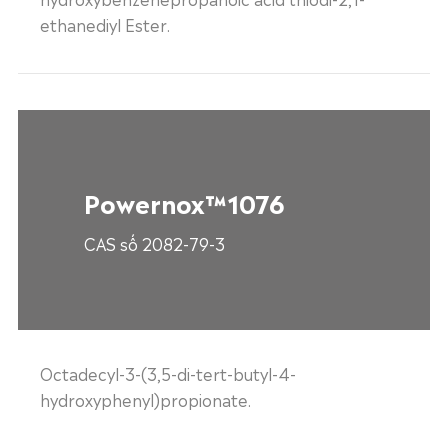
ethanediyl Ester.
Powernox™1076
CAS số 2082-79-3
Octadecyl-3-(3,5-di-tert-butyl-4-
hydroxyphenyl)propionate.