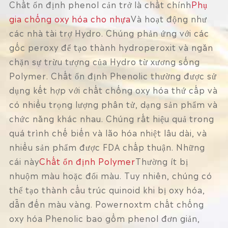
Chất ổn định phenol cản trở là chất chính
Phụ
gia chống oxy hóa cho nhựa
Và hoạt động như
các nhà tài trợ Hydro. Chúng phản ứng với các
gốc peroxy để tạo thành hydroperoxit và ngăn
chặn sự trừu tượng của Hydro từ xương sống
Polymer. Chất ổn định Phenolic thường được sử
dụng kết hợp với chất chống oxy hóa thứ cấp và
có nhiều trọng lượng phân tử, dạng sản phẩm và
chức năng khác nhau. Chúng rất hiệu quả trong
quá trình chế biến và lão hóa nhiệt lâu dài, và
nhiều sản phẩm được FDA chấp thuận. Những
cái này
Chất ổn định Polymer
Thường ít bị
nhuộm màu hoặc đổi màu. Tuy nhiên, chúng có
thể tạo thành cấu trúc quinoid khi bị oxy hóa,
dẫn đến màu vàng. Powernoxtm chất chống
oxy hóa Phenolic bao gồm phenol đơn giản,