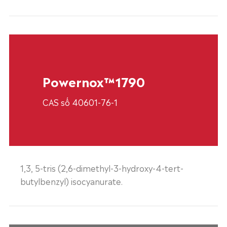
Powernox™1790
CAS số 40601-76-1
1,3, 5-tris (2,6-dimethyl-3-hydroxy-4-tert-
butylbenzyl) isocyanurate.