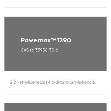
Powernox™1290
CAS số 35958-30-6
2,2 '-ethylidenebis (4,6-di-tert-butylphenol).