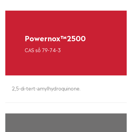
Powernox™2500
CAS số 79-74-3
2,5-di-tert-amylhydroquinone.