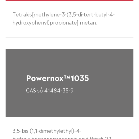
Tetrakis[methylene-3-(3,5-di-tert-butyl-4-
hydroxyphenyl)propionate] metan.
Powernox™1035
CAS số 41484-35-9
3,5-bis (1,1-dimethylethyl)-4-
hydroxybenzenepropanoic acid thiodi-2,1-