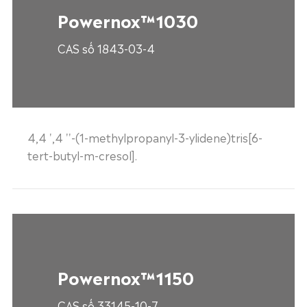
Powernox™1030
CAS số 1843-03-4
4,4 ',4 ''-(1-methylpropanyl-3-ylidene)tris[6-
tert-butyl-m-cresol].
Powernox™1150
CAS số 33145-10-7