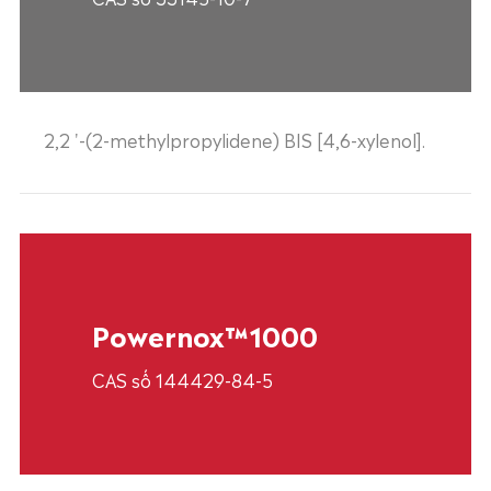
2,2 '-(2-methylpropylidene) BIS [4,6-xylenol].
Powernox™1000
CAS số 144429-84-5