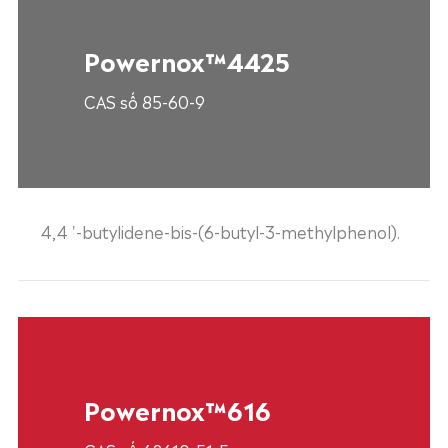
Powernox™4425
CAS số 85-60-9
4,4 '-butylidene-bis-(6-butyl-3-methylphenol).
Powernox™616