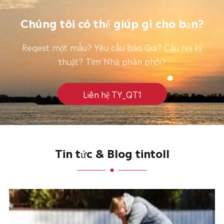
Chúng tôi có thể giúp gì cho bạn?
Reqest một mẫu? Yêu cầu báo Giá? Câu hỏi kỹ
thuật? Tìm Nhà phân phối?
Liên hệ TY_QT1
Tin tức & Blog tintoll