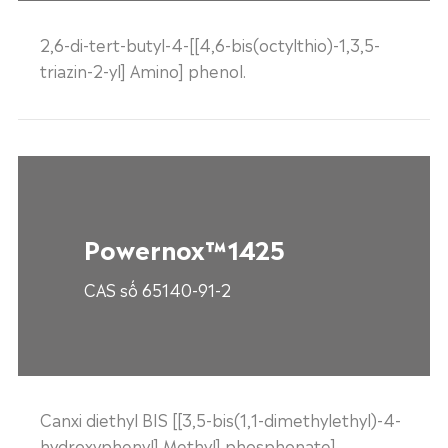
2,6-di-tert-butyl-4-[[4,6-bis(octylthio)-1,3,5-
triazin-2-yl] Amino] phenol.
Powernox™1425
CAS số 65140-91-2
Canxi diethyl BIS [[3,5-bis(1,1-dimethylethyl)-4-
hydroxyphenyl] Methyl] phosphonate].