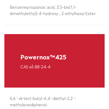
Benzenepropanoic acid, 3,5-bis(1,1-
dimethylethyl)-4-hydroxy-, 2-ethylhexyl Ester.
Powernox™425
CAS số 88-24-4
6,6 '-di-tert-butyl-4,4'-diethyl-2,2 '-
methylenediphenol.