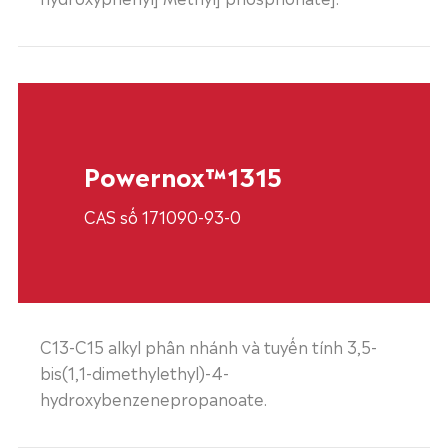
Powernox™1315
CAS số 171090-93-0
C13-C15 alkyl phân nhánh và tuyến tính 3,5-
bis(1,1-dimethylethyl)-4-
hydroxybenzenepropanoate.