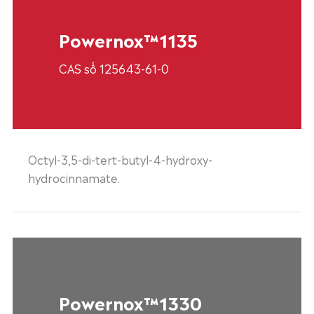
Powernox™1135
CAS số 125643-61-0
Octyl-3,5-di-tert-butyl-4-hydroxy-
hydrocinnamate.
Powernox™1330