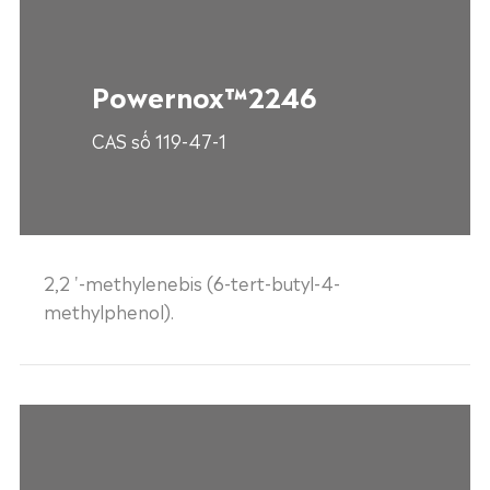
Powernox™2246
CAS số 119-47-1
2,2 '-methylenebis (6-tert-butyl-4-
methylphenol).